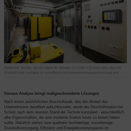
Modernste Technik, wie der Sigma Air Manager 4.0 (SAM 4.0) sorgt dafür, dass die
Druckluft stets verfügbar ist und effizient und energiekostensparend erzeugt wird.
Genaue Analyse bringt maßgeschneiderte Lösungen
Nach einem ausführlichen Druckluftaudit, das den Bedarf des
Unternehmens detailliert aufschlüsselte, wurde die Druckluftstation bei
Scholz nach dem neusten Stand der Technik konzipiert - einschließlich
aller Eigenschaften, die eine moderne Station heute zu bieten haben
sollte. Natürlich stehen eine qualitativ hochwertige, zuverlässige
Druckluftversorgung, Effizienz und Energiekostenersparnis im