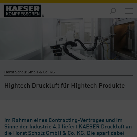
Produkte
-
Übersicht
Märkte
-
Übersicht
Lösungen
Horst Scholz GmbH & Co. KG
-
Übersicht
Hightech Druckluft für Hightech Produkte
Service
-
Übersicht
Im Rahmen eines Contracting-Vertrages und im
Unternehmen
Sinne der Industrie 4.0 liefert KAESER Druckluft an
-
die Horst Scholz GmbH & Co. KG. Die spart dabei
Übersicht