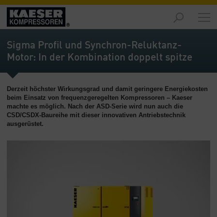
Produkte
-
Sigma Profil und Synchron-Reluktanz-
Übersicht
Motor: In der Kombination doppelt spitze
Märkte
-
Derzeit höchster Wirkungsgrad und damit geringere Energiekosten
Übersicht
beim Einsatz von frequenzgeregelten Kompressoren – Kaeser
machte es möglich. Nach der ASD-Serie wird nun auch die
Lösungen
CSD/CSDX-Baureihe mit dieser innovativen Antriebstechnik
-
ausgerüstet.
Übersicht
Service
-
Übersicht
Unternehmen
-
Übersicht