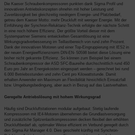
Die Kaeser Schraubenkompressoren punkten dank Sigma Profil und
innovativen Antriebskonzepten ohnehin mit hoher Leistung und
Zuverlässigkeit bei gleichzeitig niedrigem Energie- und Platzbedarf,
getreu dem Kaeser Motto: mehr Druckluft mit weniger Energie. Mit der
Einführung der Synchron-Reluktanz-Technik erfolgte der nächste Schritt
in eine noch höhere Effizienz. Der größte Vorteil dieser mit dem
Systempartner Siemens entwickelten Gesamtlösung ist eine
Wirkungsgradverbesserung im Teillastbereich von rund zehn Prozent.
Dank der innovativen Motoren und einer Top-Eingruppierung mit IES2 in
der neuen Energieeffizienznorm DIN-EN- 50598 bietet diese Lösung eine
bisher nicht gekannte Effizienz. So können zum Beispiel bei einem
Schraubenkompressor der ASD SFC-Baureihe durchschnittlich rund 450
Euro pro Jahr an Energiekosten eingespart werden – gerechnet bei rund
6.000 Betriebsstunden und zehn Cent pro Kilowattstunde. Damit
erhalten Anwender ein Maximum an Flexibilität hinsichtlich Einsatzfall
bzw. Umgebungsbedingung, aber auch in Bezug auf das Lastverhalten.
Geregelte Antriebslösung mit hohem Wirkungsgrad
Häufig sind Druckluftstationen modular aufgebaut: Stetig laufende
Kompressoren mit IE4-Motoren übernehmen die Grundlastversorgung
und zusätzliche Spitzenlastkompressoren decken flexibel den erhöhten
Druckluftbedarf ab, optimaler Weise effizient im Verbund geregelt durch
den Sigma Air Manager 4.0. Dies geschieht künftig mit Synchron-