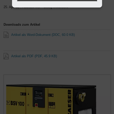
25. Apr. 02 , Abdruck frei – Beleg erwünscht
Downloads zum Artikel
Artikel als Word-Dokument
(DOC, 60.0 KB)
Artikel als PDF
(PDF, 45.9 KB)