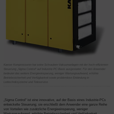
Kaeser Kompressoren hat seine Schrauben-Vakuumanlagen mit der hoch-effizienten
Steuerung „Sigma Control“ auf Industrie-PC-Basis ausgestattet. Für den Anwender
bedeutet das weitere Energieeinsparung, weniger Wartungsaufwand, erhöhte
Betriebssicherheit und Verfügbarkeit sowie problemlose Einbindung in
Leittechniksysteme und Teleservice.
„Sigma Control“ ist eine innovative, auf der Basis eines Industrie-PCs
entwickelte Steuerung; sie erschließt dem Anwender eine ganze Reihe
von Vorteilen wie zusätzliche Energieeinsparung, weniger
Wartungsaufwand, erhöhte Betriebssicherheit und Verfügbarkeit,