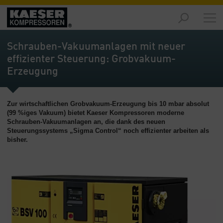
Produkte
-
Schrauben-Vakuumanlagen mit neuer
Übersicht
effizienter Steuerung: Grobvakuum-
Erzeugung
Märkte
-
Übersicht
Zur wirtschaftlichen Grobvakuum-Erzeugung bis 10 mbar absolut
Lösungen
(99 %iges Vakuum) bietet Kaeser Kompressoren moderne
Schrauben-Vakuumanlagen an, die dank des neuen
-
Steuerungssystems „Sigma Control“ noch effizienter arbeiten als
Übersicht
bisher.
Service
-
Übersicht
Unternehmen
-
Übersicht