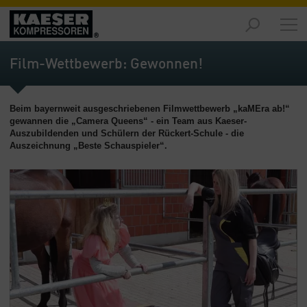
Produkte
-
Film-Wettbewerb: Gewonnen!
Übersicht
Märkte
Beim bayernweit ausgeschriebenen Filmwettbewerb „kaMEra ab!“
-
gewannen die „Camera Queens“ - ein Team aus Kaeser-
Übersicht
Auszubildenden und Schülern der Rückert-Schule - die
Auszeichnung „Beste Schauspieler“.
Lösungen
-
Übersicht
Service
-
Übersicht
Unternehmen
-
Übersicht