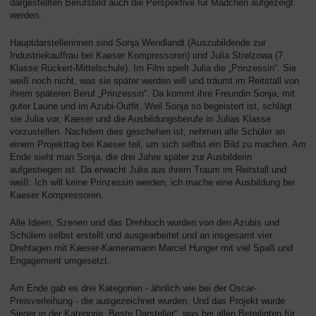
dargestellten Berufsbild auch die Perspektive für Mädchen aufgezeigt
werden.
Hauptdarstellerinnen sind Sonja Wendlandt (Auszubildende zur
Industriekauffrau bei Kaeser Kompressoren) und Julia Strelzowa (7.
Klasse Rückert-Mittelschule). Im Film spielt Julia die „Prinzessin“. Sie
weiß noch nicht, was sie später werden will und träumt im Reitstall von
ihrem späteren Beruf „Prinzessin“. Da kommt ihre Freundin Sonja, mit
guter Laune und im Azubi-Outfit. Weil Sonja so begeistert ist, schlägt
sie Julia vor, Kaeser und die Ausbildungsberufe in Julias Klasse
vorzustellen. Nachdem dies geschehen ist, nehmen alle Schüler an
einem Projekttag bei Kaeser teil, um sich selbst ein Bild zu machen. Am
Ende sieht man Sonja, die drei Jahre später zur Ausbilderin
aufgestiegen ist. Da erwacht Julia aus ihrem Traum im Reitstall und
weiß: Ich will keine Prinzessin werden, ich mache eine Ausbildung bei
Kaeser Kompressoren.
Alle Ideen, Szenen und das Drehbuch wurden von den Azubis und
Schülern selbst erstellt und ausgearbeitet und an insgesamt vier
Drehtagen mit Kaeser-Kameramann Marcel Hunger mit viel Spaß und
Engagement umgesetzt.
Am Ende gab es drei Kategorien - ähnlich wie bei der Oscar-
Preisverleihung - die ausgezeichnet wurden. Und das Projekt wurde
Sieger in der Kategorie „Beste Darsteller“, was bei allen Beteiligten für