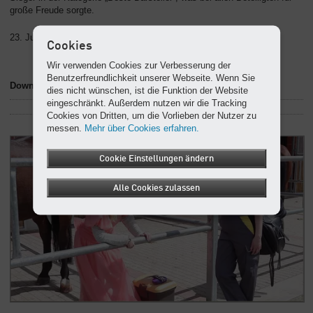
große Freude sorgte.
23. Jul. 15 , Abdruck frei – Beleg erwünscht
Cookies
Wir verwenden Cookies zur Verbesserung der
Benutzerfreundlichkeit unserer Webseite. Wenn Sie
Downloads zum Artikel
dies nicht wünschen, ist die Funktion der Website
eingeschränkt. Außerdem nutzen wir die Tracking
Cookies von Dritten, um die Vorlieben der Nutzer zu
messen.
Mehr über Cookies erfahren.
Cookie Einstellungen ändern
Alle Cookies zulassen