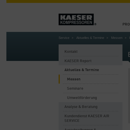
PRO
Service
Aktuelles & Termine
Messen
Kontakt
KAESER Report
Aktuelles & Termine
Messen
Seminare
Umweltförderung
Analyse & Beratung
Kundendienst KAESER AIR
SERVICE