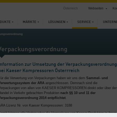
Österreich
Webseiten
Ko
DUKTE
MÄRKTE
LÖSUNGEN
SERVICE
UNTERN
kungsverordnung
Verpackungsverordnung
Information zur Umsetzung der Verpackungsverordnung
bei Kaeser Kompressoren Österrreich
Für die Verwertung von Verpackungen haben wir uns dem
Sammel- und
Verwertungssystem der ARA
angeschlossen. Demnach sind die
Verpackungen von allen von KAESER KOMPRESSOREN direkt oder über de
Handel in Verkehr gebrachten Produkten
nach §§ 10 und 11 der
Verpackungsverordnung 2014
entpflichtet
.
ARA Lizenz Nr. von Kaeser Kompressoren: 3188
Somit können alle Verbraucher die Verpackung von Kaeser Produkten in ihrem