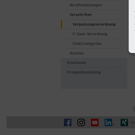
Veröffentlichungen
Vorschriften
Verpackungsverordnung
F-Gase-Verordnung
Elektroaltgeräte
Rechner
Downloads
Prospektbestellung
Im