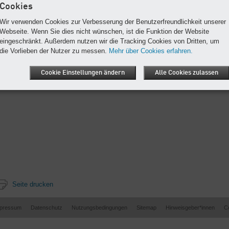
Sammelbehälter für Verpackungsmaterialien
entsorgen.
Cookies
Wir verwenden Cookies zur Verbesserung der Benutzerfreundlichkeit unserer
Webseite. Wenn Sie dies nicht wünschen, ist die Funktion der Website
eingeschränkt. Außerdem nutzen wir die Tracking Cookies von Dritten, um
die Vorlieben der Nutzer zu messen.
Mehr über Cookies erfahren.
Cookie Einstellungen ändern
Alle Cookies zulassen
Seite drucken
pressum
Datenschutz
Nutzungsbedingungen
Sitemap
Hinweisgeber*innen
C