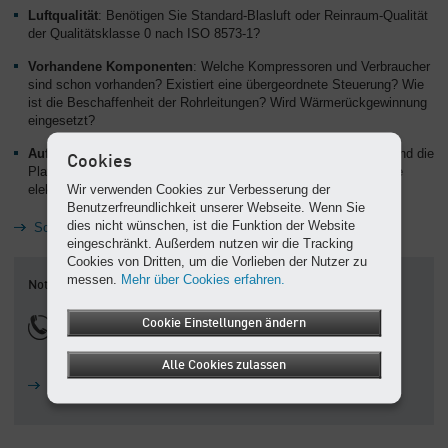
Luftqualität
: Benötigen Sie Standard-Blasluft oder Reinraum-Qualität
der Qualitätsklasse 0 nach ISO 8573-1?
Vorhandene Komponenten
: Welche Kompressoren und Verbraucher
sind schon vorhanden? Existiert eine übergeordnete Steuerung? Wie
ist die Beschaffenheit der Rohrleitungen? Wird Wärmerückgewinnung
eingesetzt?
Aufstellungsort
: Wie ist die Zu-, Um- und Abluftführung? Wie sind die
Cookies
Platzbedingungen? Wie ist das Raumklima? Wie steht es um die
Wir verwenden Cookies zur Verbesserung der
elektrische Versorgung?
Benutzerfreundlichkeit unserer Webseite. Wenn Sie
dies nicht wünschen, ist die Funktion der Website
Schritt 2: Analyse der Druckluft-Auslastung – ADA
eingeschränkt. Außerdem nutzen wir die Tracking
Cookies von Dritten, um die Vorlieben der Nutzer zu
messen.
Mehr über Cookies erfahren.
Notfall-Service-Hotline
0810 900 345
Cookie Einstellungen ändern
zum Ortstarif
Alle Cookies zulassen
Kontakt