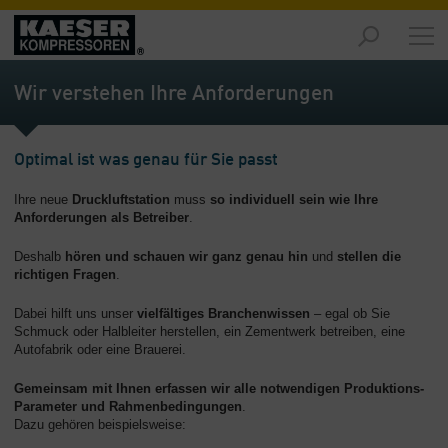
Produkte
-
Wir verstehen Ihre Anforderungen
Übersicht
Märkte
Optimal ist was genau für Sie passt
-
Übersicht
Ihre neue
Druckluftstation
muss
so individuell sein wie Ihre
Anforderungen als Betreiber
.
Lösungen
-
Deshalb
hören und schauen wir ganz genau hin
und
stellen die
Übersicht
richtigen Fragen
.
Service
Dabei hilft uns unser
vielfältiges Branchenwissen
– egal ob Sie
-
Schmuck oder Halbleiter herstellen, ein Zementwerk betreiben, eine
Autofabrik oder eine Brauerei.
Übersicht
Gemeinsam mit Ihnen erfassen wir alle notwendigen Produktions-
Unternehmen
Parameter und Rahmenbedingungen
.
-
Dazu gehören beispielsweise:
Übersicht