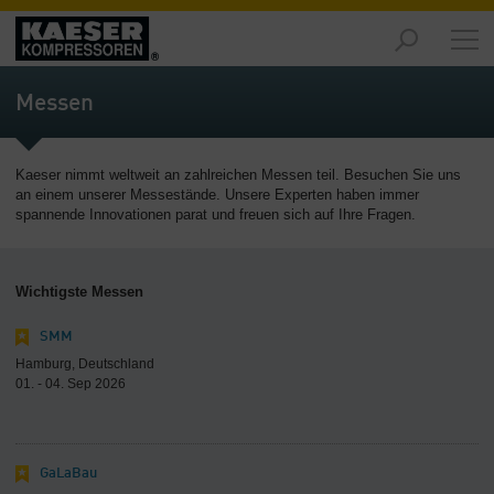
Produkte
-
Messen
Übersicht
Märkte
Kaeser nimmt weltweit an zahlreichen Messen teil. Besuchen Sie uns
-
an einem unserer Messestände. Unsere Experten haben immer
Übersicht
spannende Innovationen parat und freuen sich auf Ihre Fragen.
Lösungen
-
Wichtigste Messen
Übersicht
SMM
Service
Hamburg, Deutschland
-
01. - 04. Sep 2026
Übersicht
Unternehmen
-
GaLaBau
Übersicht