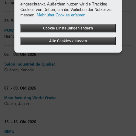
Tampere, Finnland
eingeschränkt. Außerdem nutzen wir die Tracking
Cookies von Dritten, um die Vorlieben der Nutzer zu
messen.
Mehr über Cookies erfahren.
29. Sep - 01. Okt 2026
Cookie Einstellungen ändern
POWTECH TECHNOPHARM
Nürnberg, Deutschland
Alle Cookies zulassen
06. - 08. Okt 2026
Salon Industriel de Québec
Québec, Kanada
07. - 09. Okt 2026
Manufacturing World Osaka
Osaka, Japan
13. - 16. Okt 2026
BIMU