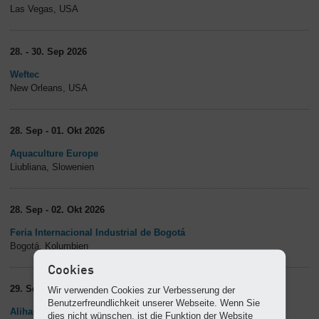
Las Vegas, USA
28. - 30. Sep 2026
Weftec
New Orleans, USA
28. Sep - 01. Okt 2026
Aquaculture Europe
Liubliana, Slowenien
28. Sep - 02. Okt 2026
Feria Internacional Industrial de Bogotá
Bogotá, Kolumbien
Cookies
29. Sep - 01. Okt 2026
Wir verwenden Cookies zur Verbesserung der
Benutzerfreundlichkeit unserer Webseite. Wenn Sie
Alihankinta
dies nicht wünschen, ist die Funktion der Website