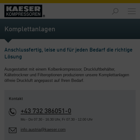
Produkte
-
Komplettanlagen
Übersicht
Märkte
Anschlussfertig, leise und für jeden Bedarf die richtige
-
Lösung
Übersicht
Ausgestattet mit einem Kolbenkompressor, Druckluftbehälter,
Lösungen
Kältetrockner und Filteroptionen produzieren unsere Komplettanlagen
-
ölfreie Druckluft angepasst auf Ihren Bedarf.
Übersicht
Service
Kontakt
-
Übersicht
+43 732 386051-0
Mo - Do 07.30 - 16.30 Uhr, Fr 07.30 - 12.00 Uhr
Unternehmen
info.austria@kaeser.com
-
Übersicht