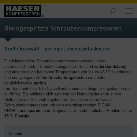
Produkte
-
Öleingespritzte Schraubenkompressoren
Übersicht
Märkte
Große Auswahl – geringe Lebenszykluskosten
-
Übersicht
Fluideingespritzte Schraubenkompressoren werden in den
unterschiedlichsten Branchen eingesetzt. Sie sind
widerstandsfähig
Lösungen
und arbeiten auch bei hohen Temperaturen von bis zu 45 °C zuverlässig
-
und energiesparend. Die
Anschaffungskosten
sind dafür
Übersicht
vergleichsweise
gering
.
Ein Hauptanteil der Life-Cycle-Kosten sind allerdings Energiekosten (bis
zu 80 %). Sie addieren sich während der Nutzungsdauer zu einem
Service
Vielfachen der Anschaffungskosten. Deshalb arbeiten Kaeser
-
Schraubenkompressoren mit dem energiesparenden SIGMA
Übersicht
PROFIL und
sparen
so im Gegensatz zu herkömmlichen Profilen bis zu
15 % Energie
.
Unternehmen
-
Übersicht
Kontakt