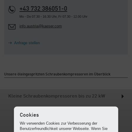
+43 732 386051-0
Mo - Do 07.30 - 16.30 Uhr, Fr 07.30 - 12.00 Uhr
info.austria@kaeser.com
Anfrage stellen
Unsere öleingespritzten Schraubenkompressoren im Überblick
Kleine Schraubenkompressoren bis zu 22 kW
Cookies
Wir verwenden Cookies zur Verbesserung der
Benutzerfreundlichkeit unserer Webseite. Wenn Sie