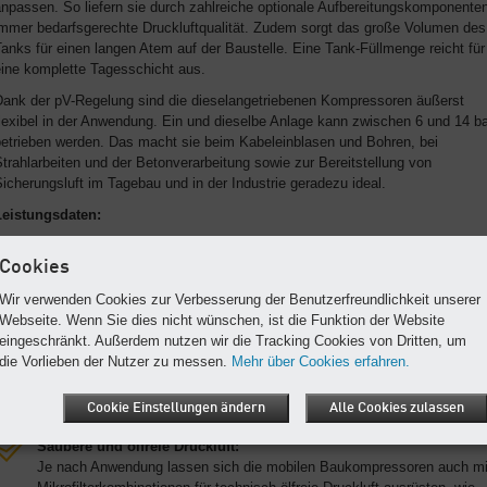
npassen. So liefern sie durch zahlreiche optionale Aufbereitungskomponente
immer bedarfsgerechte Druckluftqualität. Zudem sorgt das große Volumen des
anks für einen langen Atem auf der Baustelle. Eine Tank-Füllmenge reicht für
eine komplette Tagesschicht aus.
Dank der pV-Regelung sind die dieselangetriebenen Kompressoren äußerst
lexibel in der Anwendung. Ein und dieselbe Anlage kann zwischen 6 und 14 b
betrieben werden. Das macht sie beim Kabeleinblasen und Bohren, bei
trahlarbeiten und der Betonverarbeitung sowie zur Bereitstellung von
icherungsluft im Tagebau und in der Industrie geradezu ideal.
Leistungsdaten:
Volumenstrom bis zu 26,5 m³/min
Cookies
Betriebsüberdruck bis zu 14 bar
Wir verwenden Cookies zur Verbesserung der Benutzerfreundlichkeit unserer
Webseite. Wenn Sie dies nicht wünschen, ist die Funktion der Website
Ihre Vorteile
eingeschränkt. Außerdem nutzen wir die Tracking Cookies von Dritten, um
Druckluft und Strom gleichzeitig:
die Vorlieben der Nutzer zu messen.
Mehr über Cookies erfahren.
Dank der Generator-Funktion sparen Sie sich separate Anlagen für den
Betrieb Ihrer pneumatischen und elektrischen Werkzeuge bzw.
Cookie Einstellungen ändern
Alle Cookies zulassen
Beleuchtungsanlagen.
Saubere und ölfreie Druckluft:
Je nach Anwendung lassen sich die mobilen Baukompressoren auch mi