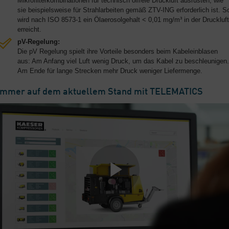
Mikrofilterkombinationen für technisch ölfreie Druckluft ausrüsten, wie
sie beispielsweise für Strahlarbeiten gemäß ZTV-ING erforderlich ist. S
wird nach ISO 8573-1 ein Ölaerosolgehalt < 0,01 mg/m³ in der Druckluft
erreicht.
pV-Regelung:
Die pV Regelung spielt ihre Vorteile besonders beim Kabeleinblasen
aus: Am Anfang viel Luft wenig Druck, um das Kabel zu beschleunigen.
Am Ende für lange Strecken mehr Druck weniger Liefermenge.
Immer auf dem aktuellem Stand mit TELEMATICS