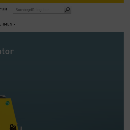
ntakt
EHMEN
tor