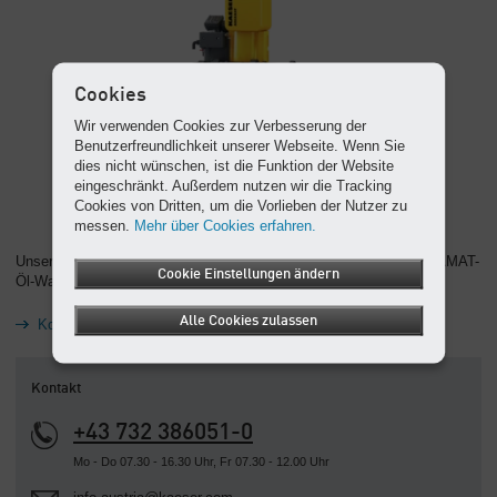
Cookies
Wir verwenden Cookies zur Verbesserung der
Benutzerfreundlichkeit unserer Webseite. Wenn Sie
dies nicht wünschen, ist die Funktion der Website
eingeschränkt. Außerdem nutzen wir die Tracking
Cookies von Dritten, um die Vorlieben der Nutzer zu
messen.
Mehr über Cookies erfahren.
Unser Tipp: Kondensat vor Einleitung in die Kanalisation mit AQUAMAT-
Cookie Einstellungen ändern
Öl-Wasser-Trennern rechtskonform und preiswert aufbereiten.
Alle Cookies zulassen
Kondensataufbereitung
Kontakt
+43 732 386051-0
Mo - Do 07.30 - 16.30 Uhr, Fr 07.30 - 12.00 Uhr