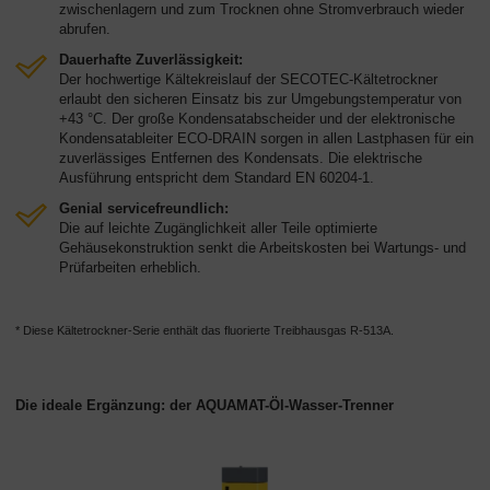
zwischenlagern und zum Trocknen ohne Stromverbrauch wieder
abrufen.
Dauerhafte Zuverlässigkeit:
Der hochwertige Kältekreislauf der SECOTEC-Kältetrockner
erlaubt den sicheren Einsatz bis zur Umgebungstemperatur von
+43 °C. Der große Kondensatabscheider und der elektronische
Kondensatableiter ECO-DRAIN sorgen in allen Lastphasen für ein
zuverlässiges Entfernen des Kondensats. Die elektrische
Ausführung entspricht dem Standard EN 60204-1.
Genial servicefreundlich:
Die auf leichte Zugänglichkeit aller Teile optimierte
Gehäusekonstruktion senkt die Arbeitskosten bei Wartungs- und
Prüfarbeiten erheblich.
* Diese Kältetrockner-Serie enthält das fluorierte Treibhausgas R-513A.
Die ideale Ergänzung: der AQUAMAT-Öl-Wasser-Trenner