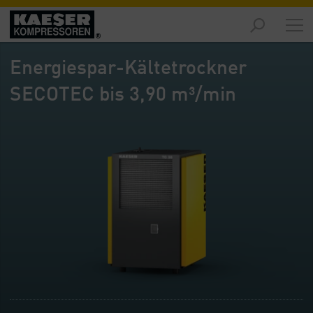
Produkte
-
Energiespar-Kältetrockner
Übersicht
SECOTEC bis 3,90 m³/min
Märkte
-
Übersicht
Lösungen
-
Übersicht
Service
-
Übersicht
Unternehmen
-
Übersicht