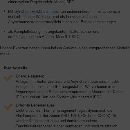
einen weiten Regelbereich: Modell SFC
Mit
Synchron-Reluktanzmotor
: Ein insbesondere im Teillastbereich
deutlich höherer Wirkungsgrad als bei vergleichbaren
Asynchronsystemen ermöglicht erhebliche Energieeinsparungen.
als Komplettlösung mit angebautem Kältetrockner und
drehzahlgeregeltem Antrieb: Modell T SFC
Unsere Experten helfen Ihnen bei der Auswahl eines entsprechenden Modells
weiter.
Ihre Vorteile
Energie sparen:
Anlagen mit fester Drehzahl und Asynchronmotor sind mit der
Energieeffizienzklasse IE4 ausgestattet. Wir verbauen in den
frequenzgeregelten Schraubenkompressoren Motoren der Klasse
IE5 ein und erfüllen den Systemwirkungsgrad IES2.
Erhöhte Lebensdauer:
Elektronisches Thermomanagement regelt dynamisch die
Fluidtemperatur der Serien ASD, BSD, CSD und CSD(X). So
werden Kondensatbildung und damit verbundene
Feuchtigkeitsschäden sicher vermieden und noch zusätzlich