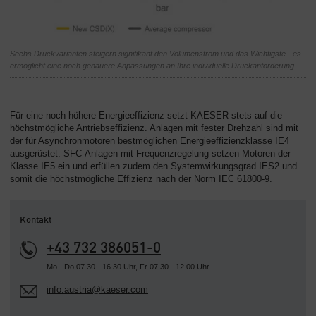
Sechs Druckvarianten steigern signifikant den Volumenstrom und das Wichtigste - es
ermöglicht eine noch genauere Anpassungen an Ihre individuelle Druckanforderung.
Für eine noch höhere Energieeffizienz setzt KAESER stets auf die
höchstmögliche Antriebseffizienz. Anlagen mit fester Drehzahl sind mit
der für Asynchronmotoren bestmöglichen Energieeffizienzklasse IE4
ausgerüstet. SFC-Anlagen mit Frequenzregelung setzen Motoren der
Klasse IE5 ein und erfüllen zudem den Systemwirkungsgrad IES2 und
somit die höchstmögliche Effizienz nach der Norm IEC 61800-9.
Kontakt
+43 732 386051-0
Mo - Do 07.30 - 16.30 Uhr, Fr 07.30 - 12.00 Uhr
info.austria@kaeser.com