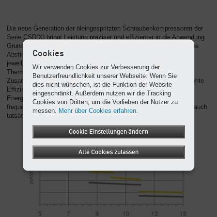
Die neue Generation der öleingespritzten Schraubenkompressoren der
Serie CSD(X) bringt Leistung präziser und effizienter in die Anwendung.
Grundlage hierfür ist der integrierte Aggregatstrang. Dies erlaubt eine
Cookies
Abstimmung der Blockdrehzahl an das energetische Optimum im
jeweiligen Betriebspunkt. Das eingebaute Elektronische
Wir verwenden Cookies zur Verbesserung der
Thermomanagement (ETM) und das neu designte Einlassventil im
Benutzerfreundlichkeit unserer Webseite. Wenn Sie
Zusammenspiel mit dem größeren Einlassfilter sorgen für eine erhöhte
dies nicht wünschen, ist die Funktion der Website
Effizienz des Schraubenkompressors. Für eine weitere
eingeschränkt. Außerdem nutzen wir die Tracking
Energieeinsparung und einen kleineren CO2-Fußabdruck sorgt der
Cookies von Dritten, um die Vorlieben der Nutzer zu
frequenzgeregelte Lüfter. Dieser fördert nur so viel Kühlluft zu, wie auch
messen.
Mehr über Cookies erfahren.
tatsächlich benötigt wird.
Cookie Einstellungen ändern
Alle Cookies zulassen